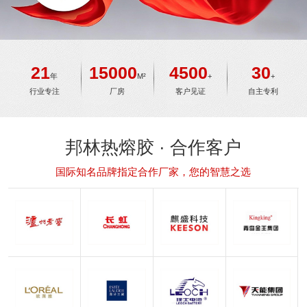
21
15000
4500
30
13
年
M²
+
+
业专注
厂房
客户见证
自主专利
生产
邦林热熔胶 · 合作客户
国际知名品牌指定合作厂家，您的智慧之选