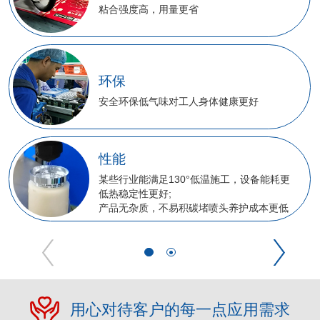
（0.2-6.2
用量更省
备，生产更便捷
效率
纸/膜包装的可
味对工人身体健康更好
装，生产效率更
产
检测
足130°低温施工，设备能耗更
好;
提供多项欧盟出
不易积碳堵喷头养护成本更低
用心对待客户的每一点应用需求