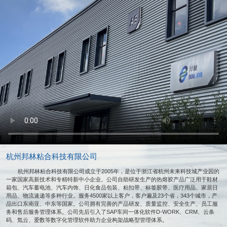
杭州邦林粘合科技有限公司
杭州邦林粘合科技有限公司成立于2005年，是位于浙江省杭州未来科技城产业园的
一家国家高新技术和专精特新中小企业。公司自助研发生产的热熔胶产品广泛用于鞋材
箱包、汽车蓄电池、汽车内饰、日化食品包装、粘扣带、标签胶带、医疗用品、家居日
用品、物流速递等多种行业。服务4500家以上客户，客户遍及23个省，343个城市，产
品出口东南亚、中东等国家。公司拥有完善的产品研发、质量监控、安全生产、员工服
务和售后服务管理体系。公司先后引入了SAP车间一体化软件D-WORK、CRM、云条
码、氚云、爱数等数字化管理软件助力企业构架战略型管理体系。