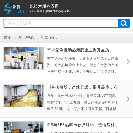
以技术服务应用
21年专注于热熔胶的定制与生产
首页
资讯中心
新闻资讯
市场竞争推动热熔胶企业提升品质
在市场经济的环境下，企业之间的竞争日趋激
烈。对于热熔胶企业来说，要想在激烈的市场
竞争中立于不败之地，提升产品品质是关键。
市场竞争促使热熔胶企业不断创新和改进产
品。随着消费者对产品质量的要求越来越高，
邦林热熔胶：产线升级，提升品质，准
只有不断提升产品品质，才能满足消费者的需
时交付
今年，杭州邦林粘合科技有限公司(以下简称
求。热熔胶企业需要不断投入研发资金，改进
邦林)进行了产线升级，将日产能从 20 吨提升
生产工艺，提高产品的性能和质量，以赢得消
到了 50 吨。这一举措不仅满足了客户日益增
费者的信任和青睐。 市场竞争推动热熔胶企
长的订单需求，还有助于提升热熔胶品质的稳
业加强质量管理。在市场竞争中，产品质量是
定性。
企业的生命。热熔胶企业需要建立完善的质量
SIS与SBS热熔压敏胶对比：选错基材，
管理体系，加强对原材料、生产过程和产品质
涂布线上的问题根本停不下来