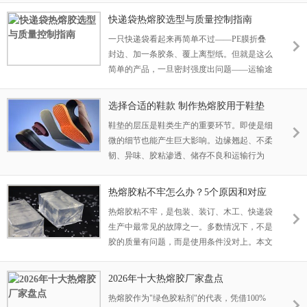
一厘米"，决定了涂层的均匀性、用胶量和最
快递袋热熔胶选型与质量控制指南
终粘接质量。而这段路怎么走——是用喷的、
一只快递袋看起来再简单不过——PE膜折叠
刮的、滚的还是挤的——就是涂布工艺要解决
封边、加一条胶条、覆上离型纸。但就是这么
的问题。
简单的产品，一旦密封强度出问题——运输途
中爆开、封口粘不上、胶条转移，直接换来的
是客户投诉、赔付和供应商关系恶化。
选择合适的鞋款 制作热熔胶用于鞋垫
鞋垫的层压是鞋类生产的重要环节。即使是细
微的细节也能产生巨大影响。边缘翘起、不柔
韧、异味、胶粘渗透、储存不良和运输行为
——所有这些问题都是由于错误的鞋子引起
的。不过，确实存在合适的粘合剂，结合鞋垫
热熔胶粘不牢怎么办？5个原因和对应
材料、生产速度、施工方法以及储存/运输条
解决方法
热熔胶粘不牢，是包装、装订、木工、快递袋
件，保证最佳层压效果。对于买家来说，例如
生产中最常见的故障之一。多数情况下，不是
将压敏热熔胶与其他类型的热熔胶进行比较
胶的质量有问题，而是使用条件没对上。本文
时，购买的主要重点不是胶水价格低廉，而是
从实际产线经验出发，列出5个最常见的原因
胶水在贴膜线上的良好性能。
和每个原因对应的解决方法，帮你在最短时间
2026年十大热熔胶厂家盘点
内定位问题、恢复生产。
热熔胶作为"绿色胶粘剂"的代表，凭借100%