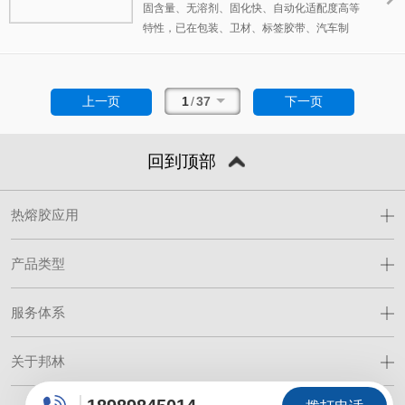
固含量、无溶剂、固化快、自动化适配度高等
特性，已在包装、卫材、标签胶带、汽车制
造、木工家具、医疗健康等数十个行业全面渗
透。据行业统计，中国热熔胶市场规模已超
300亿元，且年均增速保持在8%以上。 面对众
1
/
37
上一页
下一页
多热熔胶供应商，采购决策者往往面临"选谁
更靠谱"的难题。本文基于CNPP品牌大数据研
究院、中国胶粘剂与胶粘带工业协会等多方公
回到顶部
开信息，系统梳理当前国内市场最具影响力的
十家热熔胶厂家，从成立背景、核心技术、主
打产品和行业地位四个维度逐一解析，为胶粘
热熔胶应用
剂选型提供客观参考。
产品类型
服务体系
关于邦林