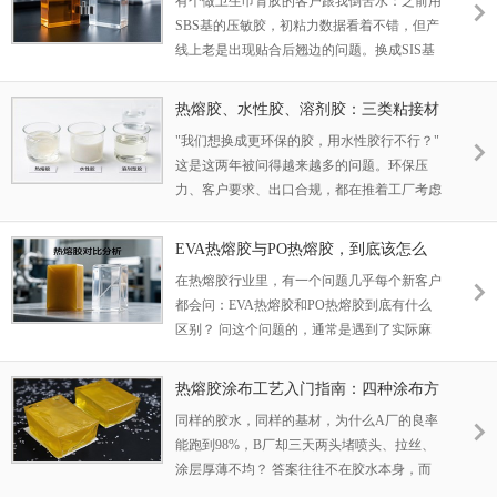
有个做卫生巾背胶的客户跟我倒苦水：之前用
SBS基的压敏胶，初粘力数据看着不错，但产
线上老是出现贴合后翘边的问题。换成SIS基
的配方后，同样的涂布工艺，翘边基本消失
了。他问我为什么差这么多——其实答案藏在
热熔胶、水性胶、溶剂胶：三类粘接材
分子结构里。 SIS和SBS都是苯乙烯类嵌段共
料怎么选，别再凭感觉了
"我们想换成更环保的胶，用水性胶行不行？"
聚物（SDS），外观长得像，价格也接近，但
这是这两年被问得越来越多的问题。环保压
做成热熔压敏胶后的性能差异不小。今天就把
力、客户要求、出口合规，都在推着工厂考虑
这两种基材的差别讲透，帮你少踩坑。
胶的替换。 但"环保"不是唯一的判断标准。换
胶意味着换工艺、换设备、换品控标准，一步
EVA热熔胶与PO热熔胶，到底该怎么
踩错就是整批退货。本文把热熔胶、水性胶、
选？——从成分到应用一次讲清楚
在热熔胶行业里，有一个问题几乎每个新客户
溶剂型胶三类主流粘接材料放在一起，从四个
都会问：EVA热熔胶和PO热熔胶到底有什么
维度讲清楚各自的边界。
区别？ 问这个问题的，通常是遇到了实际麻
烦。用EVA胶几年了，突然想试试PO；或者
反过来，用PO胶觉得贵，想看看EVA能不能
热熔胶涂布工艺入门指南：四种涂布方
平替。但不管哪种情况，盲目切换的代价都不
式，选错了一个都跑不顺
同样的胶水，同样的基材，为什么A厂的良率
小——轻则产品不良率上升，重则整条产线停
能跑到98%，B厂却三天两头堵喷头、拉丝、
机。
涂层厚薄不均？ 答案往往不在胶水本身，而
在涂布工艺。 热熔胶从胶缸到基材这段"最后