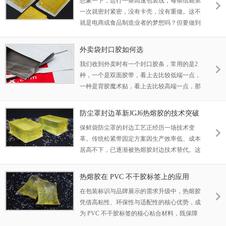
想象一下，运行一条高速包装线，每条纸箱第
播，你的好名声也会受到打击。好的一面？大
一次就密封紧密，没有卡壳，没有重做。这不
多数头疼的问题直接来自那些不够坚固的海
就是电商或食品制造业者的梦想吗？但要做到
豹。选择合适的快递袋热熔胶会带来截然不同
这一点，就需要将你的自动化设备——比如那
的选择。它打造了一个坚如磐石、防篡改的闭
些快速的纸盒封口机——与合适的热熔胶相匹
合装置，能承受从粗暴搬运到恶劣天气的各种
外卖袋封口胶如何选
配。我们说的是自动包装热熔胶，能与你的机
考验。
我们收到外卖时有一个封口胶条，常用的是2
器完美同步。在本文中，我们将深入探讨粘
种，一个是双面胶带，看上去比较低端一点，
度、开放时间和固化速度等关键特性如何成就
一种是背胶魔术贴，看上去比较高端一点，那
或破坏这种无缝流动。如果你已经自动化了或
么这2种的需求点是不一样的，魔术贴背胶更
者在考虑切换，请继续关注。我们将介绍一些
多的要求产品的初粘力高，能够更加适合PP
现实世界的调整，这些调整提升产出并减少麻
防尘罩封边革新JGJ6热熔胶的技术突破
材质的外卖袋贴合，我司针对PP材质的特性
烦，所有这些都针对那些停机需要高额资金的
保鲜袋防尘罩的封边工艺正经历一场技术变
开发了2款胶，不仅具有良好的粘着性，还具
高价值行业。
革。传统松紧带固定方案因生产效率低、成本
有较高的经济价值。
居高不下，已逐渐被热熔胶封边技术替代。这
一转变不仅使生产效率提升40以上，更将行业
成本大幅压缩。 作为该领域的创新者，邦林
热熔胶在 PVC 不干胶标签上的应用
JGJ6热熔胶已在防尘罩封边应用中赢得市场认
在包装标识与品牌展示的需求升级中，热熔胶
可。与竞品相比，该产品的三大核心优势。
凭借高粘性、环保性与适配性的核心优势，成
为 PVC 不干胶标签的核心粘合材料，既保障
了标签在各类场景下的持久附着力，又适配规