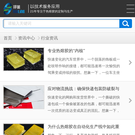
以技术服务应用
21年专注于热熔胶的定制与生产
首页
资讯中心
行业资讯
专业热熔胶的“内核”
快速变化的汽车世界中，一个脱落的饰板或一
处吱呀作响的接缝，都可能迅速将一次愉悦的
驾乘变成持续的烦扰。想象一下，一位车主坐
进期待已久的爱车，却发现内饰板松动、面料
开胶或异味弥漫。对任何制造商而言，这都意
应对物流挑战：确保快递包装防破裂与
味着麻烦：保修索赔堆积如山，质量投诉迅速
防篡改的全面策略
快速变化的网购和发货世界中，一个撕破的快
传播，品牌的卓越声誉也会受到打击。好的一
递包或一个偷偷被篡改的包裹，都可能迅速将
面？大多数此类问题直接源于那些不够坚固、
一次优质的送达变成真正的混乱。想象一下，
不够环保的粘合解决方案。选择合适的汽车内
一位顾客撕开期待已久的订单，却发现货物损
饰专用热熔胶，会带来截然不同的结果。它打
坏或缺失的零件。对任何企业来说，这都意味
造了牢固可靠、经久耐用的粘合，能承受从日
为什么热熔胶在自动化生产线中如此重
着麻烦：退款堆积如山，愤怒的评论迅速传
常振动到极端温湿度的各种考验。
要