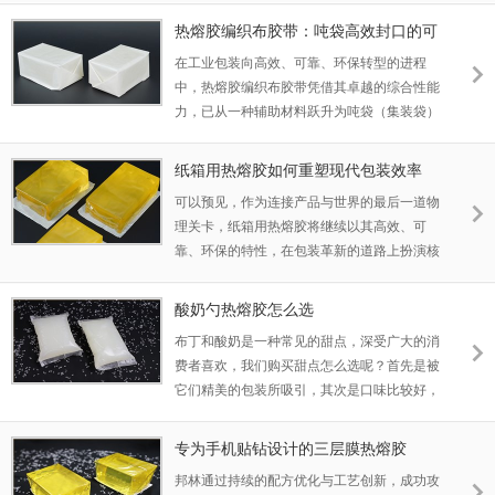
模化生产节奏，是标签印刷领域的优选方案。
热熔胶编织布胶带：吨袋高效封口的可
靠解决方案
在工业包装向高效、可靠、环保转型的进程
中，热熔胶编织布胶带凭借其卓越的综合性能
力，已从一种辅助材料跃升为吨袋（集装袋）
封口、加固与拼接的关键性解决方案。它不仅
在理论上具备优势，更在实际大规模生产中解
纸箱用热熔胶如何重塑现代包装效率
决了长期存在的痛点，成为连接包装安全与生
可以预见，作为连接产品与世界的最后一道物
产效率的重要纽带。
理关卡，纸箱用热熔胶将继续以其高效、可
靠、环保的特性，在包装革新的道路上扮演核
心角色，持续推动物流效率的提升与包装形态
的进化。
酸奶勺热熔胶怎么选
布丁和酸奶是一种常见的甜点，深受广大的消
费者喜欢，我们购买甜点怎么选呢？首先是被
它们精美的包装所吸引，其次是口味比较好，
最后还有良好的性价比。不管酸奶好不好吃，
如果包装不够完整大家肯定不会购买的。就像
专为手机贴钻设计的三层膜热熔胶
一个简单的事情，勺子固定在盖子上，如果都
邦林通过持续的配方优化与工艺创新，成功攻
是掉勺的，那么酸奶也卖不好。