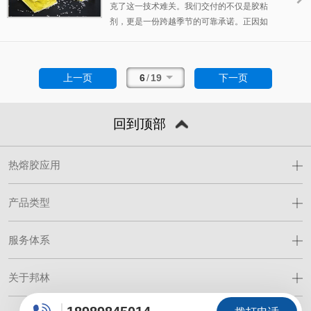
克了这一技术难关。我们交付的不仅是胶粘
剂，更是一份跨越季节的可靠承诺。正因如
此，BL-708H赢得了众多品牌与制造商的长期
信赖，成为高端手机贴钻背后的隐形支柱。
十年专注，一“粘”即合。 邦林始终致力于以卓
6
/
19
上一页
下一页
越的粘合技术，为消费电子之美提供最稳固的
支撑。
回到顶部
热熔胶应用
产品类型
服务体系
关于邦林